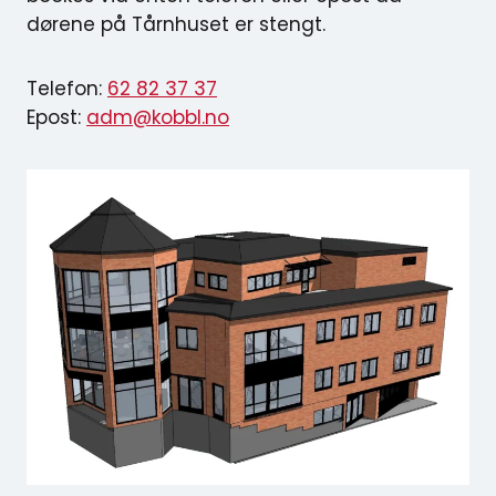
dørene på Tårnhuset er stengt.
Telefon:
62 82 37
37
Epost:
adm@kobbl.no