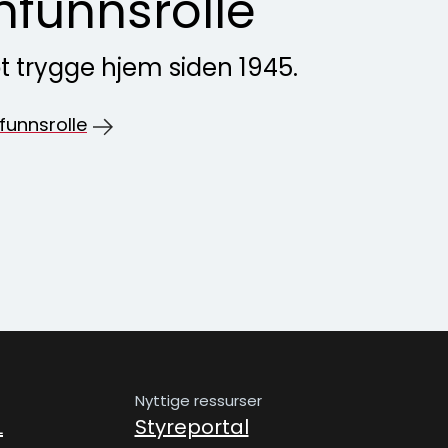
funnsrolle
t trygge hjem siden 1945.
unnsrolle
Nyttige ressurser
L
Styreportal