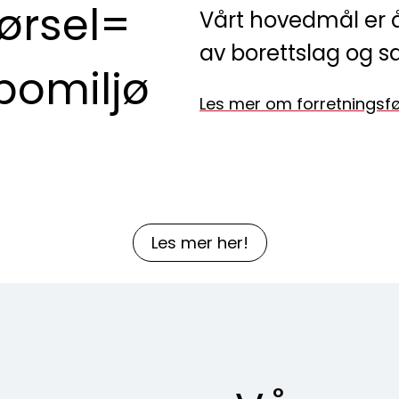
ørsel=
Vårt hovedmål er å b
av borettslag og s
 bomiljø
Les mer om forretningsfø
Les mer her!