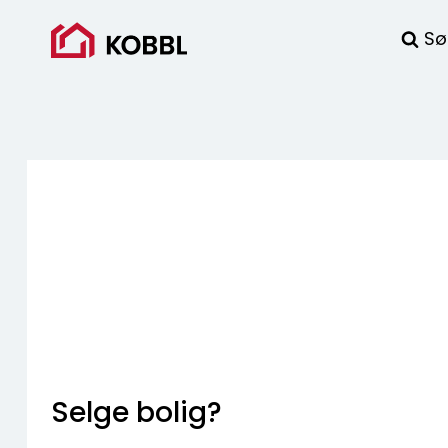
Skip
to
Sø
content
Selge bolig?