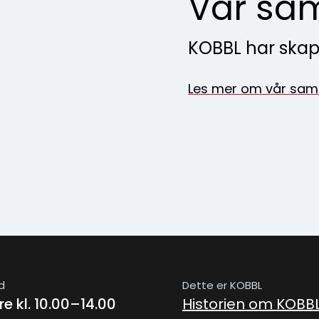
Vår sam
KOBBL har skap
Les mer om vår samf
d
Dette er KOBBL
e kl. 10.00–14.00
Historien om KOBB