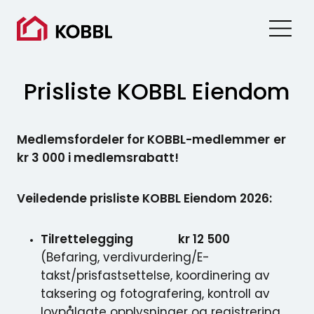
Skip
to
content
Prisliste KOBBL Eiendom
Medlemsfordeler for KOBBL-medlemmer
er
kr 3 000 i medlemsrabatt!
Veiledende prisliste KOBBL Eiendom 2026:
Tilrettelegging kr 12 500
(Befaring, verdivurdering/E-
takst/prisfastsettelse, koordinering av
taksering og fotografering, kontroll av
lovpålagte opplysninger og registrering