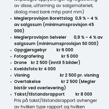
av disse, utforming av salgsmateriell,
dialog med bank mhp pant mm)
Meglerprovisjon
Borettslag
0,9 % – 4 %
av salgssum (minimumsprovisjon 45
000)
Meglerprovisjon
Selveier
0,9 % – 4 % av
salgssum (minimumsprovisjon 50 000)
Oppgjørsgebyr kr 6 000
Fotografering kr 5 000
Drone
kr 2 500 (inntil 5 bilder)
Kveldsfoto
kr 4 000
Visning kr 2 500 pr. visning
Overtakelse kr 2 500 (Megler
bistår ved overlevering)
Takst/tilstandsrapport kr 8 000
Pris på takst/tilstandsrapport avhenger
av hvilken type rapport og hvilken