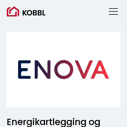
Skip
to
content
Energikartlegging og