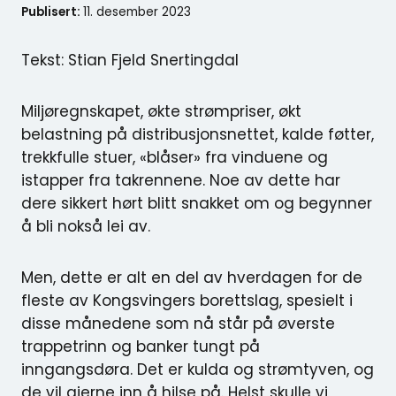
Publisert:
11. desember 2023
Tekst: Stian Fjeld Snertingdal
Miljøregnskapet, økte strømpriser, økt
belastning på distribusjonsnettet, kalde føtter,
trekkfulle stuer, «blåser» fra vinduene og
istapper fra takrennene. Noe av dette har
dere sikkert hørt blitt snakket om og begynner
å bli nokså lei av.
Men, dette er alt en del av hverdagen for de
fleste av Kongsvingers borettslag, spesielt i
disse månedene som nå står på øverste
trappetrinn og banker tungt på
inngangsdøra. Det er kulda og strømtyven, og
de vil gjerne inn å hilse på. Helst skulle vi