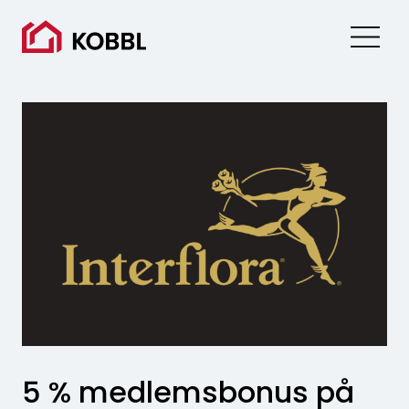
Skip
to
content
5 % medlemsbonus på