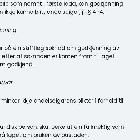
ilfelle som nemnt i første ledd, kan godkjenning
ikkje kunne blitt andelseigar, jf. § 4-4.
enning
var på ein skriftleg søknad om godkjenning av
etter at søknaden er komen fram til laget,
om godkjend.
nsvar
minkar ikkje andelseigarens plikter i forhold til
uridisk person, skal peike ut ein fullmektig som
frå laget om bruken av bustaden.