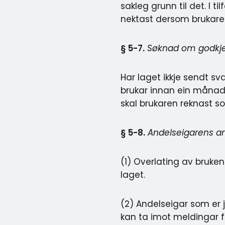
sakleg grunn til det. I t
nektast dersom brukaren 
§ 5-7.
Søknad om godkj
Har laget ikkje sendt s
brukar innan ein månad 
skal brukaren reknast s
§ 5-8.
Andelseigarens a
(1) Overlating av bruken 
laget.
(2) Andelseigar som er j
kan ta imot meldingar 