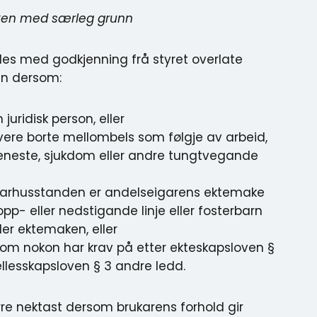
uken med særleg grunn
lles med godkjenning frå styret overlate
en dersom:
juridisk person, eller
vere borte mellombels som følgje av arbeid,
eneste, sjukdom eller andre tungtvegande
arhusstanden er andelseigarens ektemake
t opp- eller nedstigande linje eller fosterbarn
ler ektemaken, eller
 som nokon har krav på etter ekteskapsloven §
ellesskapsloven § 3 andre ledd.
re nektast dersom brukarens forhold gir