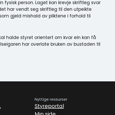
n fysisk person. Laget kan krevje skriftleg svar
t har vendt seg skriftleg til den utpeikte
m gjeld mishald av pliktene i forhold til
kal halde styret orientert om kvar ein kan få
elseigaren har overlate bruken av bustaden til
Nyttige ressurser
L
Styreportal
Min side