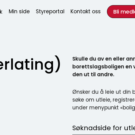
k
Bli med
Min side
Styreportal
Kontakt oss
Skulle du av en eller an
erlating)
borettslagsboligen en v
den ut til andre.
Ønsker du å leie ut din 
søke om utleie, registre
under menypunkt «bolig
Søknadside for utl