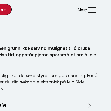
lem
Meny
nen grunn ikke selv ha mulighet til å bruke
iss tid, oppstår gjerne spørsmålet om å leie
bolig skal du søke styret om godkjenning. For å
rer du din søknad elektronisk på Min Side,
».
eie