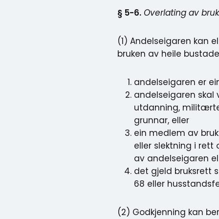
§ 5-6.
Overlating av br
(1) Andelseigaren kan e
bruken av heile bustad
andelseigaren er ein 
andelseigaren skal 
utdanning, militært
grunnar, eller
ein medlem av bruk
eller slektning i ret
av andelseigaren el
det gjeld bruksrett
68 eller husstandsf
(2) Godkjenning kan ber