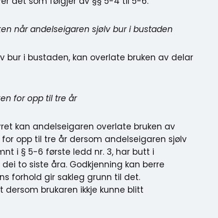
er det som følgjer av §§ 5-4 til 5-6.
ken når andelseigaren sjølv bur i bustaden
v bur i bustaden, kan overlate bruken av delar
n for opp til tre år
ret kan andelseigaren overlate bruken av
 for opp til tre år dersom andelseigaren sjølv
t i § 5-6 første ledd nr. 3, har butt i
 dei to siste åra. Godkjenning kan berre
 forhold gir sakleg grunn til det.
 dersom brukaren ikkje kunne blitt