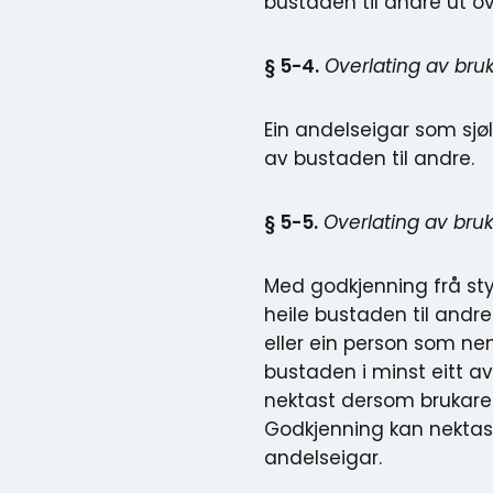
bustaden til andre ut ov
§ 5-4.
Overlating av bru
Ein andelseigar som sjøl
av bustaden til andre.
§ 5-5.
Overlating av bruke
Med godkjenning frå sty
heile bustaden til andre
eller ein person som nemn
bustaden i minst eitt av
nektast dersom brukarens
Godkjenning kan nektast
andelseigar.