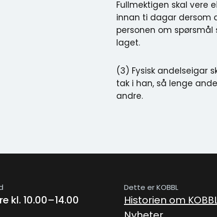
Fullmektigen skal vere ei
innan ti dagar dersom de
personen om spørsmål so
laget.
(3) Fysisk andelseigar s
tak i han, så lenge and
andre.
d
Dette er KOBBL
e kl. 10.00–14.00
Historien om KOBB
Nyheter